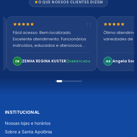
O QUE NOSSOS CLIENTES DIZEM
Nota 5 de 5 estrelas
Nota 5 de 5 es
Fácil acesso. Bem localizado.
Ótimo atendime
Excelente atendimento. Funcionários
variedades de p
instruídos, educados e atenciosos.
Ambiente arejado, espaçoso e
confortável. Perfeito!
ZENHA REGINA KUSTER
Angela Soa
ZR
VERIFICADA
AS
INSTITUCIONAL
Nossas lojas e horários
Sobre a Santa Apolônia