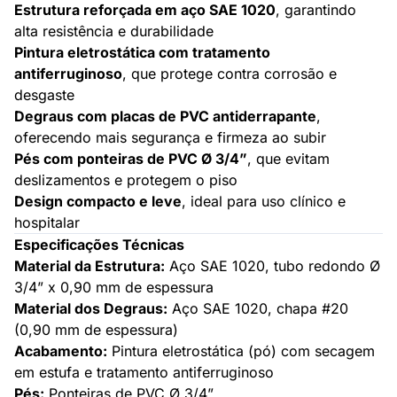
Estrutura reforçada em aço SAE 1020
, garantindo
alta resistência e durabilidade
Pintura eletrostática com tratamento
antiferruginoso
, que protege contra corrosão e
desgaste
Degraus com placas de PVC antiderrapante
,
oferecendo mais segurança e firmeza ao subir
Pés com ponteiras de PVC Ø 3/4”
, que evitam
deslizamentos e protegem o piso
Design compacto e leve
, ideal para uso clínico e
hospitalar
Especificações Técnicas
Material da Estrutura:
Aço SAE 1020, tubo redondo Ø
3/4” x 0,90 mm de espessura
Material dos Degraus:
Aço SAE 1020, chapa #20
(0,90 mm de espessura)
Acabamento:
Pintura eletrostática (pó) com secagem
em estufa e tratamento antiferruginoso
Pés:
Ponteiras de PVC Ø 3/4”