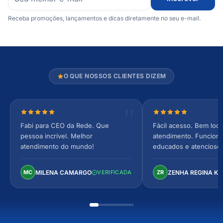
Receba promoções, lançamentos e dicas diretamente no seu e-mail.
O QUE NOSSOS CLIENTES DIZEM
Nota 5 de 5 estrelas
Nota 5 de 5 estrel
Fabi para CEO da Rede. Que
Fácil acesso. Bem loca
pessoa incrível. Melhor
atendimento. Funcionár
atendimento do mundo!
educados e atencioso
arejado, espaçoso e co
Perfeito!
MILENA CAMARGO
ZENHA REGINA K
MC
VERIFICADA
ZR