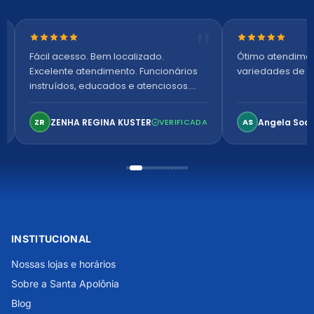
Nota 5 de 5 estrelas
Nota 5 de 5 es
Fácil acesso. Bem localizado.
Ótimo atendime
Excelente atendimento. Funcionários
variedades de p
instruídos, educados e atenciosos.
Ambiente arejado, espaçoso e
confortável. Perfeito!
ZENHA REGINA KUSTER
Angela Soa
ZR
VERIFICADA
AS
INSTITUCIONAL
Nossas lojas e horários
Sobre a Santa Apolônia
Blog