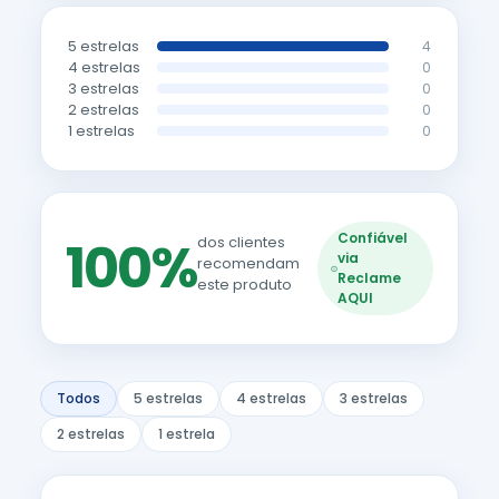
5 estrelas
4
4 estrelas
0
3 estrelas
0
2 estrelas
0
1 estrelas
0
Confiável
100%
dos clientes
via
recomendam
Reclame
este produto
AQUI
Todos
5 estrelas
4 estrelas
3 estrelas
2 estrelas
1 estrela