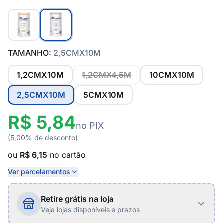
TAMANHO:
2,5CMX10M
1,2CMX10M
1,2CMX4,5M
10CMX10M
2,5CMX10M
5CMX10M
R$ 5,84
no PIX
(5,00% de desconto)
ou
R$ 6,15
no cartão
Ver parcelamentos
Retire grátis na loja
Veja lojas disponíveis e prazos