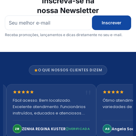
Inscreva-se na
nossa Newsletter
Inscrever
Receba promoções, lançamentos e dicas diretamente no seu e-mail.
O QUE NOSSOS CLIENTES DIZEM
Nota 5 de 5 estrelas
Nota 5 de 5 es
Fácil acesso. Bem localizado.
Ótimo atendime
Excelente atendimento. Funcionários
variedades de p
instruídos, educados e atenciosos.
Ambiente arejado, espaçoso e
confortável. Perfeito!
ZENHA REGINA KUSTER
Angela Soa
ZR
VERIFICADA
AS