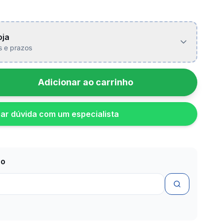
oja
is e prazos
Adicionar ao carrinho
rar dúvida com um especialista
zo