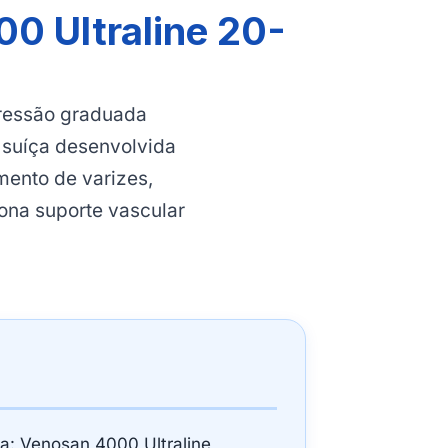
0 Ultraline 20-
ressão graduada
a suíça desenvolvida
amento de varizes,
ona suporte vascular
ha: Venosan 4000 Ultraline