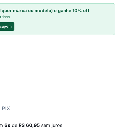
lquer marca ou modelo) e ganhe 10% off
rrinho
 cupom
 PIX
em
6x
de
R$ 60,95
sem juros