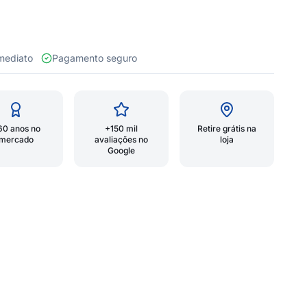
 imediato
Pagamento seguro
60 anos no
+150 mil
Retire grátis na
mercado
avaliações no
loja
Google