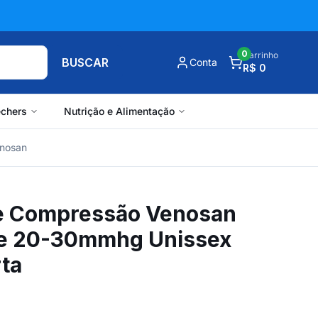
0
Carrinho
BUSCAR
Conta
R$ 0
chers
Nutrição e Alimentação
nosan
e Compressão Venosan
ne 20-30mmhg Unissex
rta