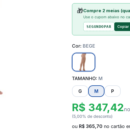
🎁
Compre 2 meias (qua
Use o cupom abaixo no ca
Copiar
SEGUNDOPAR
Cor:
BEGE
TAMANHO:
M
G
M
P
R$ 347,42
no
(5,00% de desconto)
ou
R$ 365,70
no cartão 