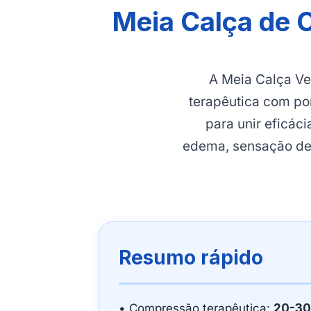
Meia Calça de 
A Meia Calça V
terapêutica com pon
para unir eficáci
edema, sensação de 
Resumo rápido
• Compressão terapêutica:
20-30