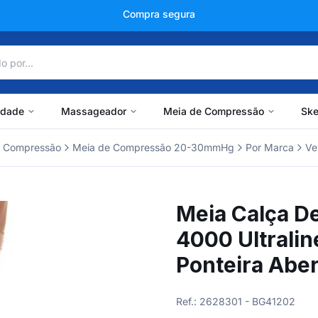
+150 mil avaliações
idade
Massageador
Meia de Compressão
Ske
r Compressão
Meia de Compressão 20-30mmHg
Por Marca
Ve
Meia Calça D
4000 Ultrali
Ponteira Abe
Ref.: 2628301 - BG41202