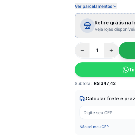
Ver parcelamentos
Retire grátis na l
Veja lojas disponíve
Ti
Subtotal:
R$
347,42
Calcular frete e pra
Não sei meu CEP