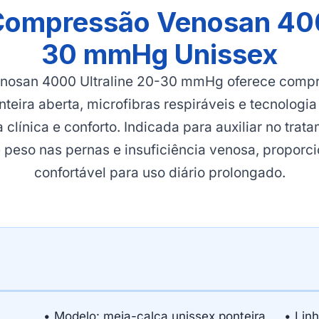
Compressão Venosan 400
30 mmHg Unissex
enosan 4000 Ultraline 20-30 mmHg oferece comp
teira aberta, microfibras respiráveis e tecnologi
a clínica e conforto. Indicada para auxiliar no trat
peso nas pernas e insuficiência venosa, proporci
confortável para uso diário prolongado.
• Modelo: meia-calça unissex ponteira
• Lin