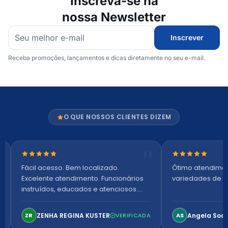
Inscreva-se na
nossa Newsletter
Inscrever
Receba promoções, lançamentos e dicas diretamente no seu e-mail.
O QUE NOSSOS CLIENTES DIZEM
Nota 5 de 5 estrelas
Nota 5 de 5 es
Fácil acesso. Bem localizado.
Ótimo atendime
Excelente atendimento. Funcionários
variedades de p
instruídos, educados e atenciosos.
Ambiente arejado, espaçoso e
confortável. Perfeito!
ZENHA REGINA KUSTER
Angela Soa
ZR
VERIFICADA
AS