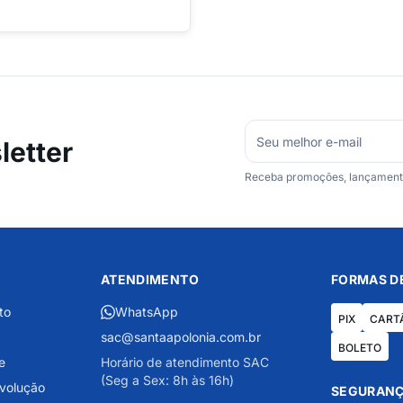
etter
Receba promoções, lançamentos
ATENDIMENTO
FORMAS D
to
WhatsApp
PIX
CART
sac@santaapolonia.com.br
BOLETO
e
Horário de atendimento SAC
(Seg a Sex: 8h às 16h)
evolução
SEGURANÇ