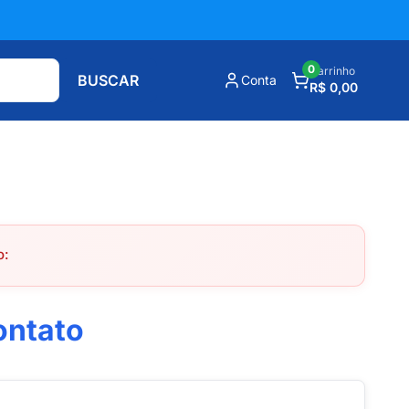
0
Carrinho
BUSCAR
Conta
R$ 0,00
o:
ontato