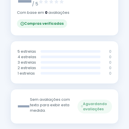
—
/ 5
Com base em
0
avaliações
Compras verificadas
5 estrelas
0
4 estrelas
0
3 estrelas
0
2 estrelas
0
1 estrelas
0
—
Sem avaliações com
Aguardando
texto para exibir esta
avaliações
medida.