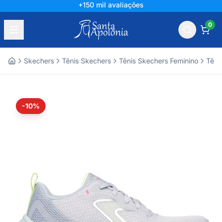
+150 mil avaliações
0
Skechers
Tênis Skechers
Tênis Skechers Feminino
Têni
Home
-10%