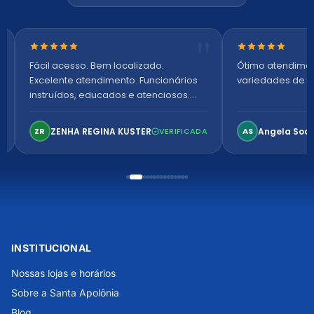
Nota 5 de 5 estrelas
Nota 5 de 5 es
Fácil acesso. Bem localizado.
Ótimo atendime
Excelente atendimento. Funcionários
variedades de p
instruídos, educados e atenciosos.
Ambiente arejado, espaçoso e
confortável. Perfeito!
ZENHA REGINA KUSTER
Angela Soa
ZR
VERIFICADA
AS
INSTITUCIONAL
Nossas lojas e horários
Sobre a Santa Apolônia
Blog