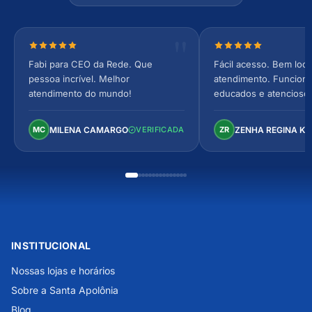
Nota 5 de 5 estrelas
Nota 5 de 5 estrel
Fabi para CEO da Rede. Que
Fácil acesso. Bem loca
pessoa incrível. Melhor
atendimento. Funcionár
atendimento do mundo!
educados e atencioso
arejado, espaçoso e co
Perfeito!
MILENA CAMARGO
ZENHA REGINA K
MC
VERIFICADA
ZR
INSTITUCIONAL
Nossas lojas e horários
Sobre a Santa Apolônia
Blog