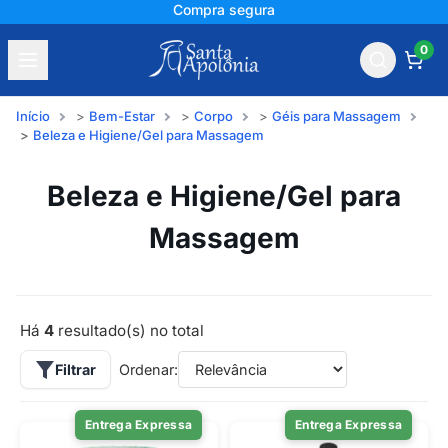
Compra segura
0
Início
Bem-Estar
Corpo
Géis para Massagem
Beleza e Higiene/Gel para Massagem
Beleza e Higiene/Gel para
Massagem
Há
4
resultado(s) no total
Filtrar
Ordenar:
Entrega Expressa
Entrega Expressa