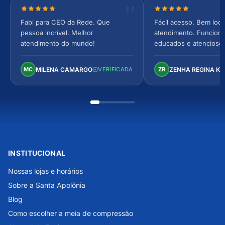
Nota 5 de 5 estrelas
Nota 5 de 5 estrel
Fabi para CEO da Rede. Que
Fácil acesso. Bem loca
pessoa incrível. Melhor
atendimento. Funcionár
atendimento do mundo!
educados e atencioso
arejado, espaçoso e co
Perfeito!
MILENA CAMARGO
ZENHA REGINA K
MC
VERIFICADA
ZR
INSTITUCIONAL
Nossas lojas e horários
Sobre a Santa Apolônia
Blog
Como escolher a meia de compressão