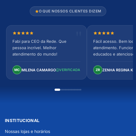
O QUE NOSSOS CLIENTES DIZEM
Nota 5 de 5 estrelas
Nota 5 de 5 estrel
Fabi para CEO da Rede. Que
Fácil acesso. Bem loca
pessoa incrível. Melhor
atendimento. Funcionár
atendimento do mundo!
educados e atencioso
arejado, espaçoso e co
Perfeito!
MILENA CAMARGO
ZENHA REGINA K
MC
VERIFICADA
ZR
INSTITUCIONAL
Nossas lojas e horários