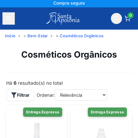
Compra segura
0
Início
Bem-Estar
Cosméticos Orgânicos
Cosméticos Orgânicos
Há
6
resultado(s) no total
Filtrar
Ordenar:
Entrega Expressa
Entrega Expressa