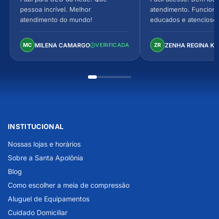
pessoa incrível. Melhor
atendimento. Funcionár
atendimento do mundo!
educados e atencioso
arejado, espaçoso e co
Perfeito!
MILENA CAMARGO
ZENHA REGINA K
MC
VERIFICADA
ZR
INSTITUCIONAL
Nossas lojas e horários
Sobre a Santa Apolônia
Blog
Como escolher a meia de compressão
Aluguel de Equipamentos
Cuidado Domiciliar