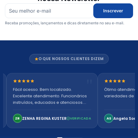
Inscrever
Receba promoções, lançamentos e dicas diretamente no seu e-mail.
O QUE NOSSOS CLIENTES DIZEM
Nota 5 de 5 estrelas
Nota 5 de 5 es
Fácil acesso. Bem localizado.
Ótimo atendime
Excelente atendimento. Funcionários
variedades de p
instruídos, educados e atenciosos.
Ambiente arejado, espaçoso e
confortável. Perfeito!
ZENHA REGINA KUSTER
Angela Soa
ZR
VERIFICADA
AS