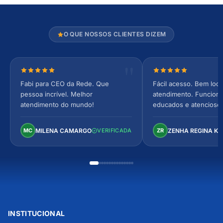
O QUE NOSSOS CLIENTES DIZEM
Nota 5 de 5 estrelas
Nota 5 de 5 estrel
Fabi para CEO da Rede. Que
Fácil acesso. Bem loca
pessoa incrível. Melhor
atendimento. Funcionár
atendimento do mundo!
educados e atencioso
arejado, espaçoso e co
Perfeito!
MILENA CAMARGO
ZENHA REGINA K
MC
VERIFICADA
ZR
INSTITUCIONAL