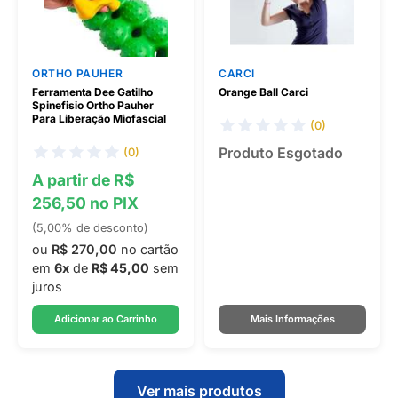
ORTHO PAUHER
CARCI
Ferramenta Dee Gatilho
Orange Ball Carci
Spinefisio Ortho Pauher
Para Liberação Miofascial
(0)
Produto Esgotado
(0)
A partir de R$
256,50 no PIX
(5,00% de desconto)
ou
R$ 270,00
no cartão
em
6x
de
R$ 45,00
sem
juros
Adicionar ao Carrinho
Mais Informações
Ver mais produtos