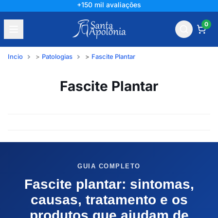
+150 mil avaliações
0
Incio
Patologias
Fascite Plantar
Fascite Plantar
GUIA COMPLETO
Fascite plantar: sintomas,
causas, tratamento e os
produtos que ajudam de