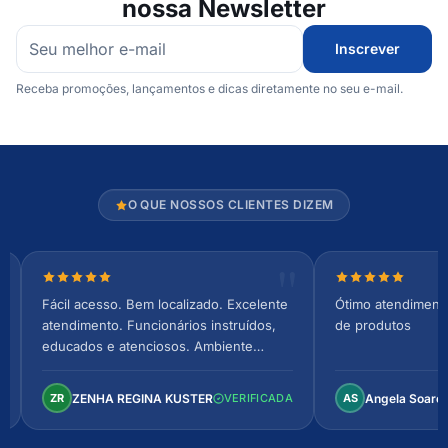
nossa Newsletter
Inscrever
Receba promoções, lançamentos e dicas diretamente no seu e-mail.
O QUE NOSSOS CLIENTES DIZEM
Nota 5 de 5 estrelas
Nota 5 de 5 es
Fácil acesso. Bem localizado. Excelente
Ótimo atendiment
atendimento. Funcionários instruídos,
de produtos
educados e atenciosos. Ambiente
arejado, espaçoso e confortável.
Perfeito!
ZENHA REGINA KUSTER
Angela Soare
ZR
VERIFICADA
AS