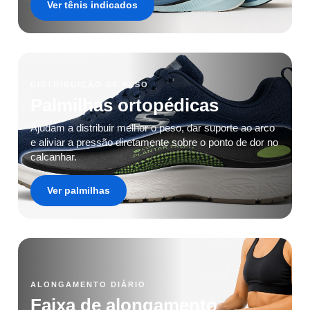
Ver tênis indicados
DISTRIBUIÇÃO DE PESO
Palmilhas ortopédicas
Ajudam a distribuir melhor o peso, dar suporte ao arco
e aliviar a pressão diretamente sobre o ponto de dor no
calcanhar.
Ver palmilhas
ALONGAMENTO DIÁRIO
Faixa de alongamento