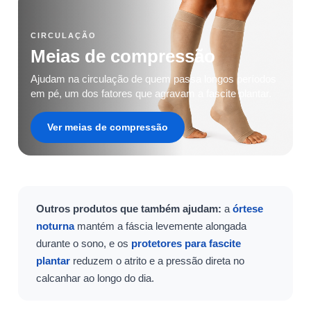
CIRCULAÇÃO
Meias de compressão
Ajudam na circulação de quem passa longos períodos
em pé, um dos fatores que agravam a fascite plantar.
Ver meias de compressão
Outros produtos que também ajudam:
a
órtese
noturna
mantém a fáscia levemente alongada
durante o sono, e os
protetores para fascite
plantar
reduzem o atrito e a pressão direta no
calcanhar ao longo do dia.