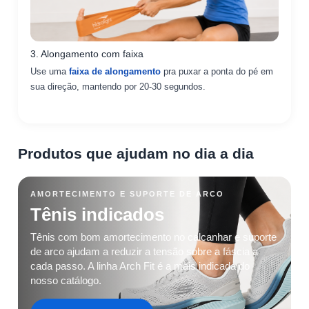
3. Alongamento com faixa
Use uma
faixa de alongamento
pra puxar a ponta do pé em
sua direção, mantendo por 20-30 segundos.
Produtos que ajudam no dia a dia
AMORTECIMENTO E SUPORTE DE ARCO
Tênis indicados
Tênis com bom amortecimento no calcanhar e suporte
de arco ajudam a reduzir a tensão sobre a fáscia a
cada passo. A linha Arch Fit é a mais indicada do
nosso catálogo.