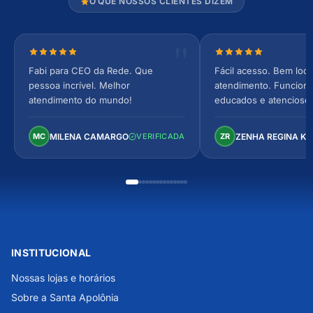
O QUE NOSSOS CLIENTES DIZEM
Nota 5 de 5 estrelas
Nota 5 de 5 estrel
Fabi para CEO da Rede. Que
Fácil acesso. Bem loca
pessoa incrível. Melhor
atendimento. Funcionár
atendimento do mundo!
educados e atencioso
arejado, espaçoso e co
Perfeito!
MILENA CAMARGO
ZENHA REGINA K
MC
VERIFICADA
ZR
INSTITUCIONAL
Nossas lojas e horários
Sobre a Santa Apolônia