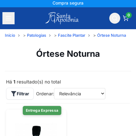
Compra segura
0
Início
Patologias
Fascite Plantar
Órtese Noturna
Órtese Noturna
Há
1
resultado(s) no total
Filtrar
Ordenar:
Entrega Expressa