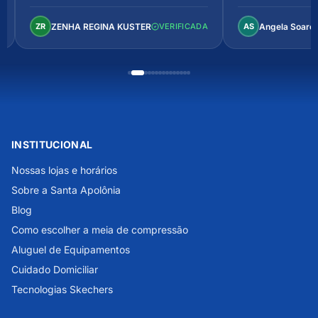
arejado, espaçoso e confortável.
Perfeito!
ZENHA REGINA KUSTER
Angela Soare
ZR
VERIFICADA
AS
INSTITUCIONAL
Nossas lojas e horários
Sobre a Santa Apolônia
Blog
Como escolher a meia de compressão
Aluguel de Equipamentos
Cuidado Domiciliar
Tecnologias Skechers