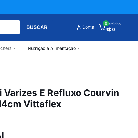
0
Carrinho
BUSCAR
Conta
R$ 0
chers
Nutrição e Alimentação
 Varizes E Refluxo Courvin
4cm Vittaflex
l