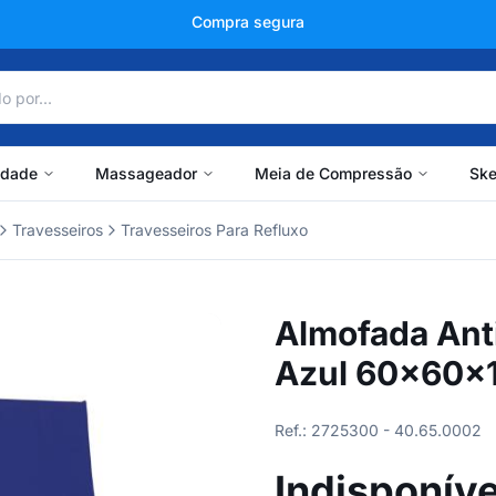
+150 mil avaliações
idade
Massageador
Meia de Compressão
Ske
Travesseiros
Travesseiros Para Refluxo
Almofada Anti
Azul 60x60x1
Ref.: 2725300 - 40.65.0002
Indisponíve