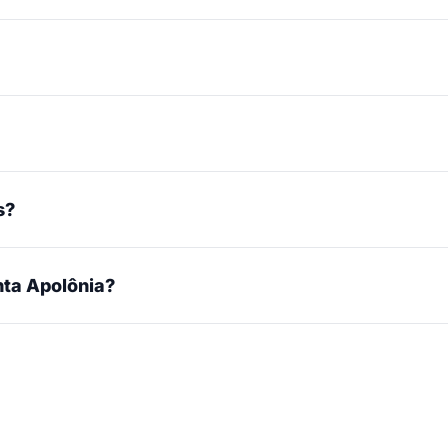
s?
ta Apolônia?