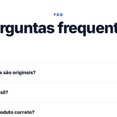
FAQ
rguntas frequen
 são originais?
sil?
roduto correto?