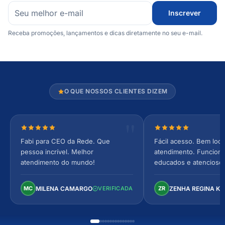
Inscrever
Receba promoções, lançamentos e dicas diretamente no seu e-mail.
O QUE NOSSOS CLIENTES DIZEM
Nota 5 de 5 estrelas
Nota 5 de 5 estrel
Fabi para CEO da Rede. Que
Fácil acesso. Bem loca
pessoa incrível. Melhor
atendimento. Funcionár
atendimento do mundo!
educados e atencioso
arejado, espaçoso e co
Perfeito!
MILENA CAMARGO
ZENHA REGINA K
MC
VERIFICADA
ZR