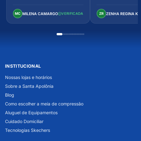
arejado, espaçoso e co
Perfeito!
MILENA CAMARGO
ZENHA REGINA K
MC
VERIFICADA
ZR
INSTITUCIONAL
Nossas lojas e horários
Sobre a Santa Apolônia
Blog
Como escolher a meia de compressão
Aluguel de Equipamentos
Cuidado Domiciliar
Tecnologias Skechers