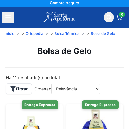
Compra segura
0
Início
Ortopedia
Bolsa Térmica
Bolsa de Gelo
Bolsa de Gelo
Há
11
resultado(s) no total
Filtrar
Ordenar:
Entrega Expressa
Entrega Expressa