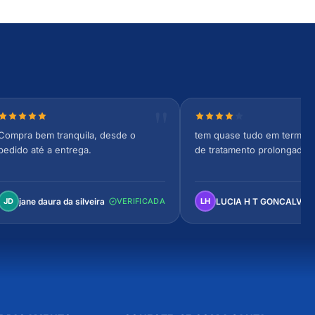
Nota 5 de 5 estrelas
Nota 4 de 5 estrelas
Compra bem tranquila, desde o
tem quase tudo em termos 
pedido até a entrega.
de tratamento prolongado
jane daura da silveira
LUCIA H T GONCALVES
JD
VERIFICADA
LH