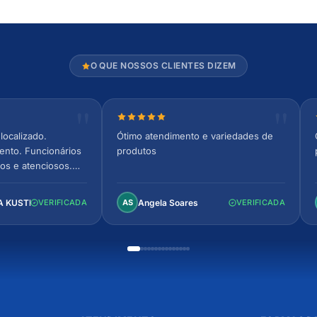
O QUE NOSSOS CLIENTES DIZEM
relas
Nota 5 de 5 estrelas
localizado.
Ótimo atendimento e variedades de
ento. Funcionários
produtos
os e atenciosos.
 espaçoso e
to!
A KUSTER
Angela Soares
VERIFICADA
AS
VERIFICADA