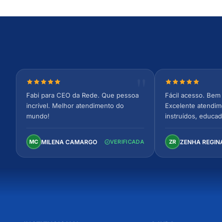
Nota 5 de 5 estrelas
Nota 5 de 5 est
Fabi para CEO da Rede. Que pessoa
Fácil acesso. Bem 
incrível. Melhor atendimento do
Excelente atendim
mundo!
instruídos, educad
Ambiente arejado,
confortável. Perfei
MILENA CAMARGO
ZENHA REGIN
MC
VERIFICADA
ZR