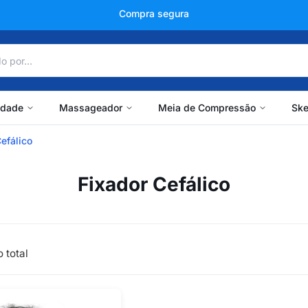
Compra segura
idade
Massageador
Meia de Compressão
Ske
efálico
Fixador Cefálico
 total