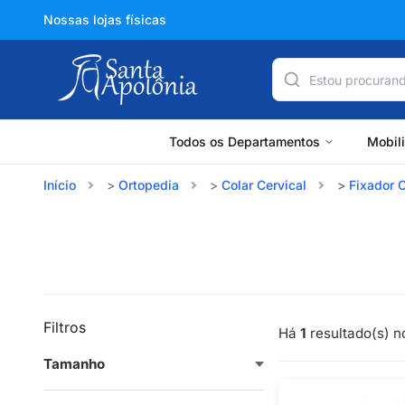
Nossas lojas físicas
Todos os Departamentos
Mobil
Início
Ortopedia
Colar Cervical
Fixador C
Filtros
Há
1
resultado(s) no
Tamanho