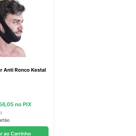
r Anti Ronco Kestal
 56,05 no PIX
o)
artão
r ao Carrinho