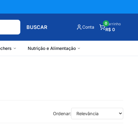
0
Carrinho
BUSCAR
Conta
R$ 0
chers
Nutrição e Alimentação
Ordenar: