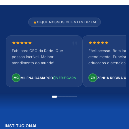
O QUE NOSSOS CLIENTES DIZEM
Nota 5 de 5 estrelas
Nota 5 de 5 estrel
Fabi para CEO da Rede. Que
Fácil acesso. Bem loca
pessoa incrível. Melhor
atendimento. Funcionár
atendimento do mundo!
educados e atencioso
arejado, espaçoso e co
Perfeito!
MILENA CAMARGO
ZENHA REGINA K
MC
VERIFICADA
ZR
INSTITUCIONAL