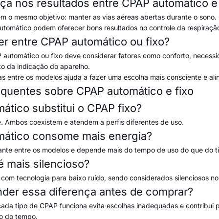
nça nos resultados entre CPAP automático e 
 o mesmo objetivo: manter as vias aéreas abertas durante o sono. 
utomático podem oferecer bons resultados no controle da respiraçã
r entre CPAP automático ou fixo?
 automático ou fixo deve considerar fatores como conforto, necessid
o da indicação do aparelho.
as entre os modelos ajuda a fazer uma escolha mais consciente e ali
equentes sobre CPAP automático e fixo
tico substitui o CPAP fixo?
 Ambos coexistem e atendem a perfis diferentes de uso.
ático consome mais energia?
nte entre os modelos e depende mais do tempo de uso do que do t
 mais silencioso?
 com tecnologia para baixo ruído, sendo considerados silenciosos no
nder essa diferença antes de comprar?
a tipo de CPAP funciona evita escolhas inadequadas e contribui pa
o do tempo.