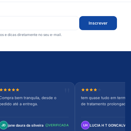
Inscrever
 e dicas diretamente no seu e-mail.
Nota 5 de 5 estrelas
Nota 4 de 5 estrelas
Compra bem tranquila, desde o
tem quase tudo em termos 
pedido até a entrega.
de tratamento prolongado
jane daura da silveira
LUCIA H T GONCALVES
JD
VERIFICADA
LH