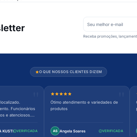
etter
Receba promoções, lançamentos
O QUE NOSSOS CLIENTES DIZEM
relas
Nota 5 de 5 estrelas
localizado.
Ótimo atendimento e variedades de
ento. Funcionários
produtos
os e atenciosos.
 espaçoso e
to!
A KUSTER
Angela Soares
VERIFICADA
AS
VERIFICADA