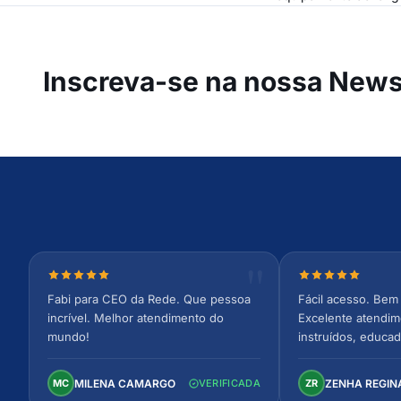
Inscreva-se na
nossa Newsl
Nota 5 de 5 estrelas
Nota 5 de 5 est
Fabi para CEO da Rede. Que pessoa
Fácil acesso. Bem 
incrível. Melhor atendimento do
Excelente atendim
mundo!
instruídos, educad
Ambiente arejado,
confortável. Perfei
MILENA CAMARGO
ZENHA REGIN
MC
VERIFICADA
ZR