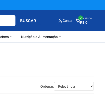
0
Carrinho
BUSCAR
Conta
R$ 0
chers
Nutrição e Alimentação
Ordenar: