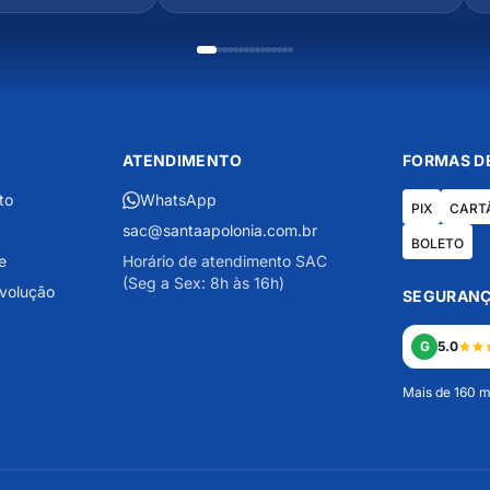
ATENDIMENTO
FORMAS D
to
WhatsApp
PIX
CART
sac@santaapolonia.com.br
BOLETO
e
Horário de atendimento SAC
(Seg a Sex: 8h às 16h)
evolução
SEGURANÇ
G
5.0
Mais de 160 m