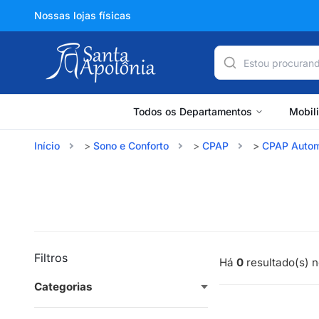
Nossas lojas físicas
Todos os Departamentos
Mobil
Início
Sono e Conforto
CPAP
CPAP Autom
Filtros
Há
0
resultado(s) n
Categorias