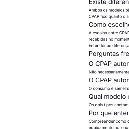
Existe difere
Ambos os modelos têm
CPAP fixo quanto o a
Como escolhe
A escolha entre CPAP
recebidas no moment
Entender as diferenç
Perguntas fr
O CPAP automá
Não necessariamente.
O CPAP autom
O consumo é semelha
Qual modelo é
Os dois tipos contam
Por que ente
Compreender como cad
equipamento ao long