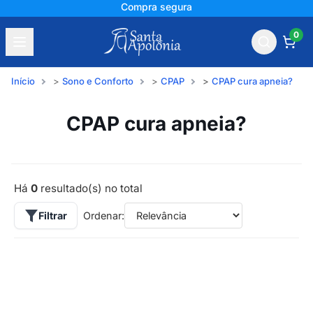
Compra segura
0
Início
Sono e Conforto
CPAP
CPAP cura apneia?
CPAP cura apneia?
Há
0
resultado(s) no total
Filtrar
Ordenar: