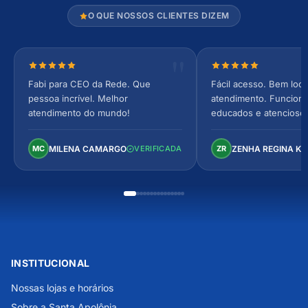
O QUE NOSSOS CLIENTES DIZEM
Nota 5 de 5 estrelas
Nota 5 de 5 estrel
Fabi para CEO da Rede. Que
Fácil acesso. Bem loca
pessoa incrível. Melhor
atendimento. Funcionár
atendimento do mundo!
educados e atencioso
arejado, espaçoso e co
Perfeito!
MILENA CAMARGO
ZENHA REGINA K
MC
VERIFICADA
ZR
INSTITUCIONAL
Nossas lojas e horários
Sobre a Santa Apolônia