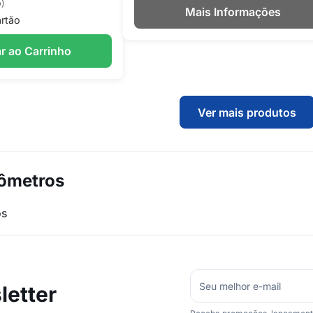
o)
Mais Informações
rtão
r ao Carrinho
Ver mais produtos
ômetros
os
etter