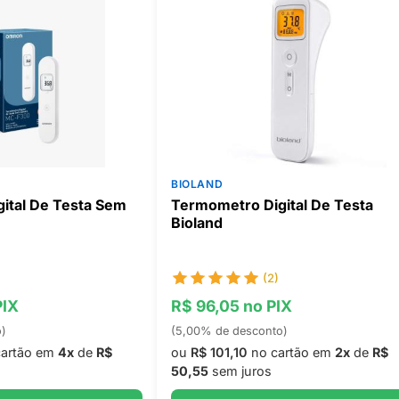
BIOLAND
ital De Testa Sem
Termometro Digital De Testa
Bioland
(2)
PIX
R$ 96,05 no PIX
o)
(5,00% de desconto)
artão em
4x
de
R$
ou
R$ 101,10
no cartão em
2x
de
R$
50,55
sem juros