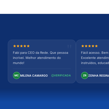
Nota 5 de 5 estrelas
Nota 5 de 5 est
Fabi para CEO da Rede. Que pessoa
Fácil acesso. Bem 
incrível. Melhor atendimento do
Excelente atendim
mundo!
instruídos, educad
Ambiente arejado,
confortável. Perfei
MILENA CAMARGO
ZENHA REGIN
MC
VERIFICADA
ZR