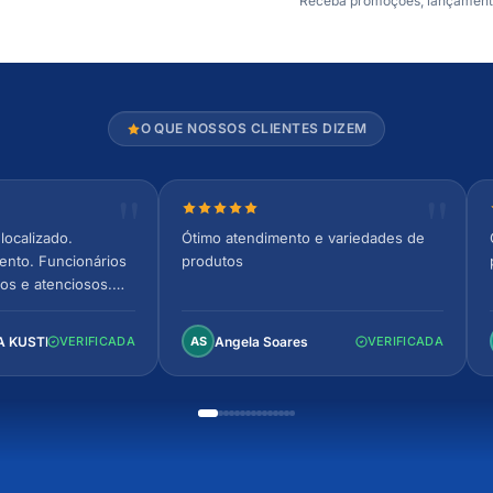
Receba promoções, lançamentos
O QUE NOSSOS CLIENTES DIZEM
relas
Nota 5 de 5 estrelas
localizado.
Ótimo atendimento e variedades de
ento. Funcionários
produtos
os e atenciosos.
 espaçoso e
to!
A KUSTER
Angela Soares
VERIFICADA
AS
VERIFICADA