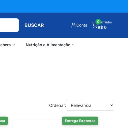
0
Carrinho
BUSCAR
Conta
R$ 0
chers
Nutrição e Alimentação
Ordenar:
ssa
Entrega Expressa