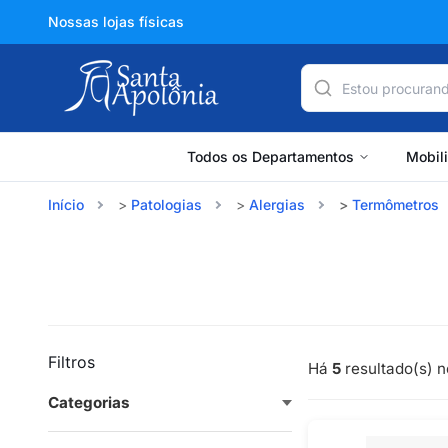
Nossas lojas físicas
Todos os Departamentos
Mobil
Início
Patologias
Alergias
Termômetros
Filtros
Há
5
resultado(s) n
Categorias