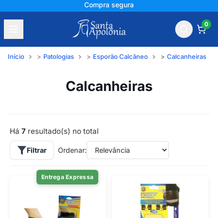
Compra segura
0
Início
Patologias
Esporão Calcâneo
Calcanheiras
Calcanheiras
Há
7
resultado(s) no total
Filtrar
Ordenar:
Entrega Expressa