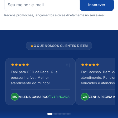
Inscrever
Receba promoções, lançamentos e dicas diretamente no seu e-mail.
O QUE NOSSOS CLIENTES DIZEM
Nota 5 de 5 estrelas
Nota 5 de 5 estrel
Fabi para CEO da Rede. Que
Fácil acesso. Bem loca
pessoa incrível. Melhor
atendimento. Funcionár
atendimento do mundo!
educados e atencioso
arejado, espaçoso e co
Perfeito!
MILENA CAMARGO
ZENHA REGINA K
MC
VERIFICADA
ZR