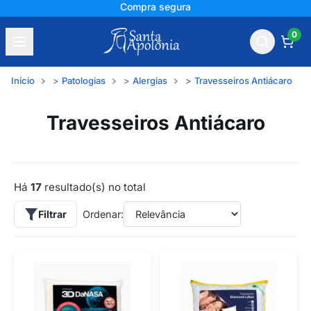
+150 mil avaliações
0
Início
Patologias
Alergias
Travesseiros Antiácaro
Travesseiros Antiácaro
Há
17
resultado(s) no total
Filtrar
Ordenar: