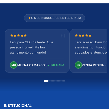
O QUE NOSSOS CLIENTES DIZEM
Nota 5 de 5 estrelas
Nota 5 de 5 estrel
Fabi para CEO da Rede. Que
Fácil acesso. Bem loca
pessoa incrível. Melhor
atendimento. Funcionár
atendimento do mundo!
educados e atencioso
arejado, espaçoso e co
Perfeito!
MILENA CAMARGO
ZENHA REGINA K
MC
VERIFICADA
ZR
INSTITUCIONAL