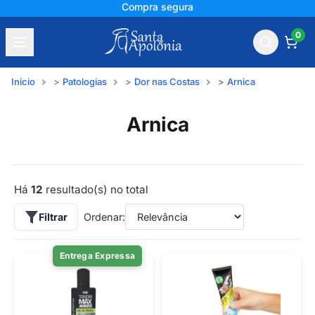
Compra segura
0
Início
Patologias
Dor nas Costas
Arnica
Arnica
Há
12
resultado(s) no total
Filtrar
Ordenar:
Entrega Expressa