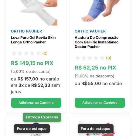
ORTHO PAUHER
ORTHO PAUHER
Luva Puro Gel Revita Skin
Atadura De Compressão
Longa Ortho Pauher
Com Gel Frio Instantâneo
Doctor Pauher
(0)
(0)
R$ 149,15 no PIX
R$ 52,25 no PIX
(5,00% de desconto)
(5,00% de desconto)
ou
R$ 157,00
no cartão
ou
R$ 55,00
no cartão
em
3x
de
R$ 52,33
sem
juros
Adicionar ao Carrinho
Adicionar ao Carrinho
Entrega Expressa
Fora de estoque
Fora de estoque