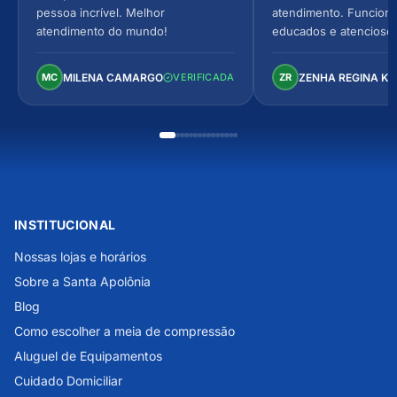
pessoa incrível. Melhor
atendimento. Funcionár
atendimento do mundo!
educados e atencioso
arejado, espaçoso e co
Perfeito!
MILENA CAMARGO
ZENHA REGINA K
MC
VERIFICADA
ZR
INSTITUCIONAL
Nossas lojas e horários
Sobre a Santa Apolônia
Blog
Como escolher a meia de compressão
Aluguel de Equipamentos
Cuidado Domiciliar