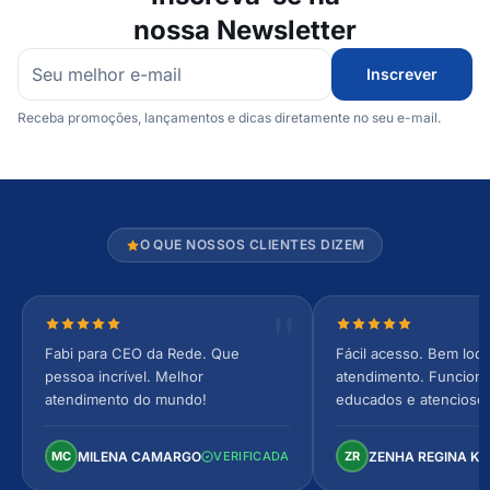
nossa Newsletter
Inscrever
Receba promoções, lançamentos e dicas diretamente no seu e-mail.
O QUE NOSSOS CLIENTES DIZEM
Nota 5 de 5 estrelas
Nota 5 de 5 estrel
Fabi para CEO da Rede. Que
Fácil acesso. Bem loca
pessoa incrível. Melhor
atendimento. Funcionár
atendimento do mundo!
educados e atencioso
arejado, espaçoso e co
Perfeito!
MILENA CAMARGO
ZENHA REGINA K
MC
VERIFICADA
ZR