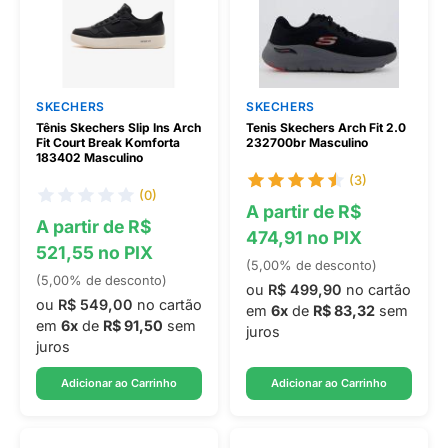
SKECHERS
SKECHERS
Tênis Skechers Slip Ins Arch
Tenis Skechers Arch Fit 2.0
Fit Court Break Komforta
232700br Masculino
183402 Masculino
(3)
(0)
A partir de R$
A partir de R$
474,91 no PIX
521,55 no PIX
(5,00% de desconto)
(5,00% de desconto)
ou
R$ 499,90
no cartão
ou
R$ 549,00
no cartão
em
6x
de
R$ 83,32
sem
em
6x
de
R$ 91,50
sem
juros
juros
Adicionar ao Carrinho
Adicionar ao Carrinho