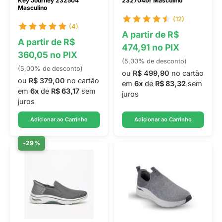
Key Journey 232504
232704br Masculino
Masculino
(12)
(4)
A partir de R$
A partir de R$
474,91 no PIX
360,05 no PIX
(5,00% de desconto)
(5,00% de desconto)
ou
R$ 499,90
no cartão
ou
R$ 379,00
no cartão
em
6x
de
R$ 83,32
sem
em
6x
de
R$ 63,17
sem
juros
juros
Adicionar ao Carrinho
Adicionar ao Carrinho
-29%