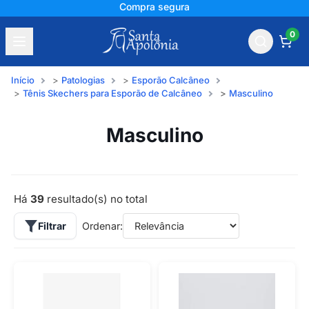
+150 mil avaliações
0
Início
Patologias
Esporão Calcâneo
Tênis Skechers para Esporão de Calcâneo
Masculino
Masculino
Há
39
resultado(s) no total
Filtrar
Ordenar: