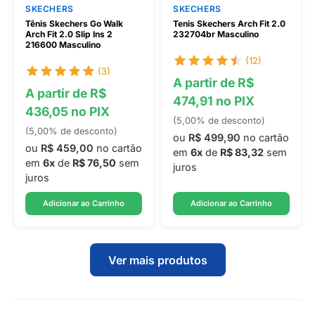
SKECHERS
SKECHERS
Tênis Skechers Go Walk
Tenis Skechers Arch Fit 2.0
Arch Fit 2.0 Slip Ins 2
232704br Masculino
216600 Masculino
(12)
(3)
A partir de R$
A partir de R$
474,91 no PIX
436,05 no PIX
(5,00% de desconto)
(5,00% de desconto)
ou
R$ 499,90
no cartão
ou
R$ 459,00
no cartão
em
6x
de
R$ 83,32
sem
em
6x
de
R$ 76,50
sem
juros
juros
Adicionar ao Carrinho
Adicionar ao Carrinho
Ver mais produtos