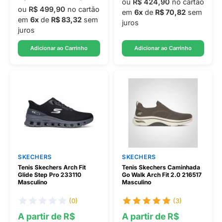
ou
R$ 424,90
no cartão
ou
R$ 499,90
no cartão
em
6x
de
R$ 70,82
sem
em
6x
de
R$ 83,32
sem
juros
juros
Adicionar ao Carrinho
Adicionar ao Carrinho
SKECHERS
SKECHERS
Tenis Skechers Arch Fit
Tenis Skechers Caminhada
Glide Step Pro 233110
Go Walk Arch Fit 2.0 216517
Masculino
Masculino
(0)
(3)
A partir de R$
A partir de R$