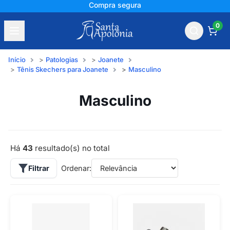
+150 mil avaliações
0
Início
Patologias
Joanete
Tênis Skechers para Joanete
Masculino
Masculino
Há
43
resultado(s) no total
Filtrar
Ordenar: