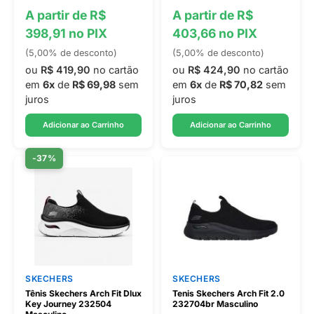
A partir de R$
A partir de R$
398,91 no PIX
403,66 no PIX
(5,00% de desconto)
(5,00% de desconto)
ou
R$ 419,90
no cartão
ou
R$ 424,90
no cartão
em
6x
de
R$ 69,98
sem
em
6x
de
R$ 70,82
sem
juros
juros
Adicionar ao Carrinho
Adicionar ao Carrinho
-37%
SKECHERS
SKECHERS
Tênis Skechers Arch Fit Dlux
Tenis Skechers Arch Fit 2.0
Key Journey 232504
232704br Masculino