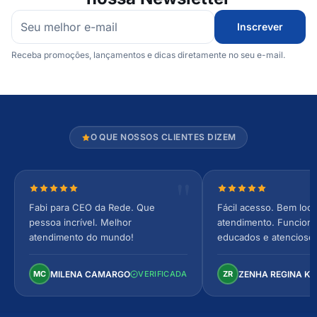
Inscrever
Receba promoções, lançamentos e dicas diretamente no seu e-mail.
O QUE NOSSOS CLIENTES DIZEM
Nota 5 de 5 estrelas
Nota 5 de 5 estrel
Fabi para CEO da Rede. Que
Fácil acesso. Bem loca
pessoa incrível. Melhor
atendimento. Funcionár
atendimento do mundo!
educados e atencioso
arejado, espaçoso e co
Perfeito!
MILENA CAMARGO
ZENHA REGINA K
MC
VERIFICADA
ZR