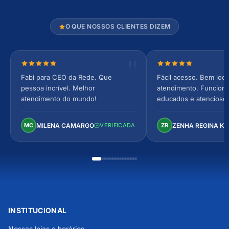
O QUE NOSSOS CLIENTES DIZEM
Nota 5 de 5 estrelas
Nota 5 de 5 estrel
Fabi para CEO da Rede. Que
Fácil acesso. Bem loca
pessoa incrível. Melhor
atendimento. Funcionár
atendimento do mundo!
educados e atencioso
arejado, espaçoso e co
Perfeito!
MILENA CAMARGO
ZENHA REGINA K
MC
VERIFICADA
ZR
INSTITUCIONAL
Nossas lojas e horários