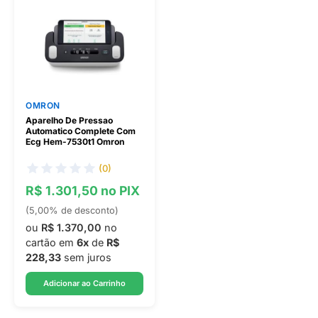
OMRON
Aparelho De Pressao
Automatico Complete Com
Ecg Hem-7530t1 Omron
(0)
R$ 1.301,50 no PIX
(5,00% de desconto)
ou
R$ 1.370,00
no
cartão em
6x
de
R$
228,33
sem juros
Adicionar ao Carrinho