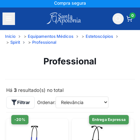
Compra segura
0
Início
Equipamentos Médicos
Estetoscópios
Spirit
Professional
Professional
Há
3
resultado(s) no total
Filtrar
Ordenar:
-20%
Entrega Expressa