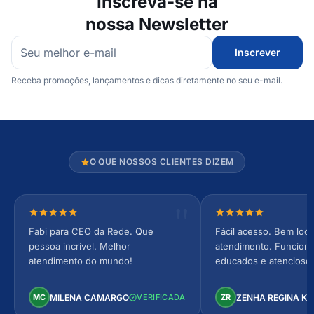
Inscreva-se na
nossa Newsletter
Inscrever
Receba promoções, lançamentos e dicas diretamente no seu e-mail.
O QUE NOSSOS CLIENTES DIZEM
Nota 5 de 5 estrelas
Nota 5 de 5 estrel
Fabi para CEO da Rede. Que
Fácil acesso. Bem loca
pessoa incrível. Melhor
atendimento. Funcionár
atendimento do mundo!
educados e atencioso
arejado, espaçoso e co
Perfeito!
MILENA CAMARGO
ZENHA REGINA K
MC
VERIFICADA
ZR