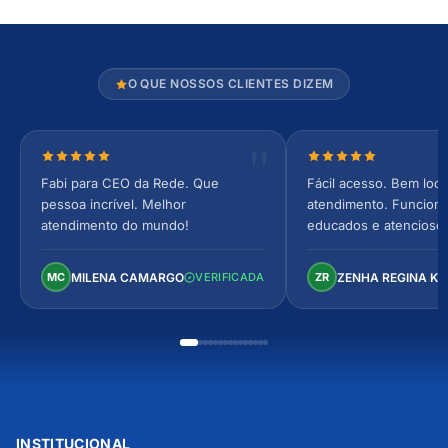
O QUE NOSSOS CLIENTES DIZEM
Nota 5 de 5 estrelas
Nota 5 de 5 estrel
Fabi para CEO da Rede. Que
Fácil acesso. Bem loca
pessoa incrível. Melhor
atendimento. Funcionár
atendimento do mundo!
educados e atencioso
arejado, espaçoso e co
Perfeito!
MILENA CAMARGO
ZENHA REGINA K
MC
VERIFICADA
ZR
INSTITUCIONAL