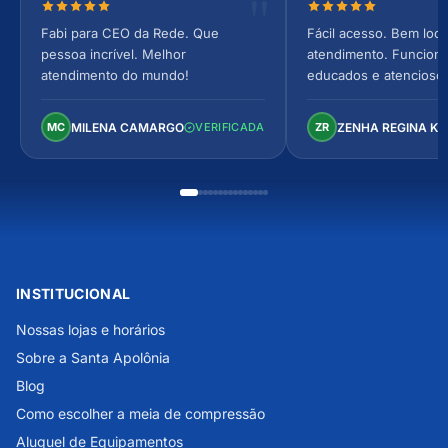
Nota 5 de 5 estrelas
Nota 5 de 5 estrel
Fabi para CEO da Rede. Que
Fácil acesso. Bem loca
pessoa incrível. Melhor
atendimento. Funcionár
atendimento do mundo!
educados e atencioso
arejado, espaçoso e co
Perfeito!
MILENA CAMARGO
ZENHA REGINA K
MC
VERIFICADA
ZR
INSTITUCIONAL
Nossas lojas e horários
Sobre a Santa Apolônia
Blog
Como escolher a meia de compressão
Aluguel de Equipamentos