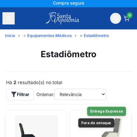
Compra segura
0
Início
Equipamentos Médicos
Estadiômetro
Estadiômetro
Há
2
resultado(s) no total
Filtrar
Ordenar:
Entrega Expressa
Fora de estoque