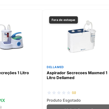
Fora de estoque
DELLAMED
creções 1 Litro
Aspirador Secrecoes Maxmed 1
Litro Dellamed
(0)
PIX
Produto Esgotado
o)