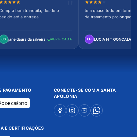
Nota 5 de 5 estrelas
Nota 4 de 5 estrelas
Compra bem tranquila, desde o
tem quase tudo em termos 
pedido até a entrega.
de tratamento prolongado
jane daura da silveira
LUCIA H T GONCALVES
JD
VERIFICADA
LH
E PAGAMENTO
CONECTE-SE COM A SANTA
APOLÔNIA
ÃO DE CRÉDITO
A E CERTIFICAÇÕES