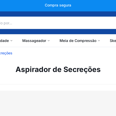
Compra segura
idade
Massageador
Meia de Compressão
Ske
creções
Aspirador de Secreções