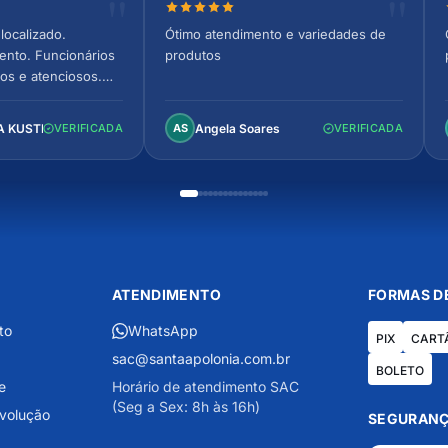
relas
Nota 5 de 5 estrelas
localizado.
Ótimo atendimento e variedades de
ento. Funcionários
produtos
os e atenciosos.
 espaçoso e
to!
A KUSTER
Angela Soares
VERIFICADA
AS
VERIFICADA
ATENDIMENTO
FORMAS D
to
WhatsApp
PIX
CART
sac@santaapolonia.com.br
BOLETO
e
Horário de atendimento SAC
(Seg a Sex: 8h às 16h)
evolução
SEGURANÇ