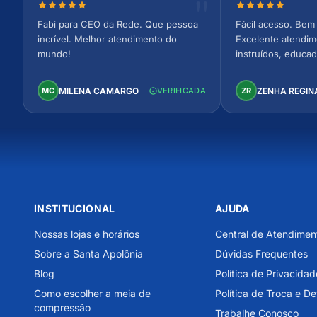
Nota 5 de 5 estrelas
Nota 5 de 5 est
Fabi para CEO da Rede. Que pessoa
Fácil acesso. Bem 
incrível. Melhor atendimento do
Excelente atendim
mundo!
instruídos, educad
Ambiente arejado,
confortável. Perfei
MILENA CAMARGO
ZENHA REGIN
MC
VERIFICADA
ZR
INSTITUCIONAL
AJUDA
Nossas lojas e horários
Central de Atendimen
Sobre a Santa Apolônia
Dúvidas Frequentes
Blog
Política de Privacidad
Como escolher a meia de
Política de Troca e D
compressão
Trabalhe Conosco