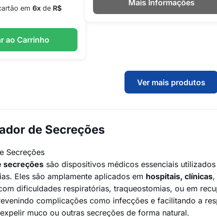
Mais Informações
cartão em
6x
de
R$
r ao Carrinho
Ver mais produtos
ador de Secreções
de Secreções
e secreções
são dispositivos médicos essenciais utilizad
órias. Eles são amplamente aplicados em
hospitais, clínicas
,
 com dificuldades respiratórias, traqueostomias, ou em re
prevenindo complicações como infecções e facilitando a re
expelir muco ou outras secreções de forma natural.