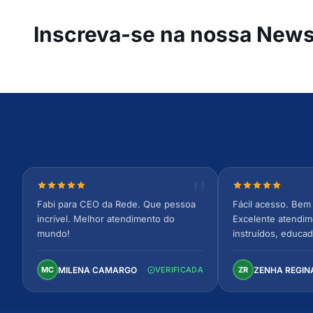
Inscreva-se na
nossa Newsl
Nota 5 de 5 estrelas
Nota 5 de 5 est
Fabi para CEO da Rede. Que pessoa
Fácil acesso. Bem 
incrível. Melhor atendimento do
Excelente atendim
mundo!
instruídos, educad
Ambiente arejado,
confortável. Perfei
MILENA CAMARGO
ZENHA REGIN
MC
VERIFICADA
ZR