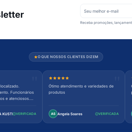
etter
Receba promoções, lançamentos
O QUE NOSSOS CLIENTES DIZEM
relas
Nota 5 de 5 estrelas
localizado.
Ótimo atendimento e variedades de
ento. Funcionários
produtos
os e atenciosos.
 espaçoso e
to!
A KUSTER
Angela Soares
VERIFICADA
AS
VERIFICADA