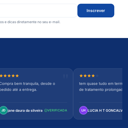
Inscrever
 e dicas diretamente no seu e-mail.
Nota 5 de 5 estrelas
Nota 4 de 5 estrelas
Compra bem tranquila, desde o
tem quase tudo em termos 
pedido até a entrega.
de tratamento prolongado
jane daura da silveira
LUCIA H T GONCALVES
JD
VERIFICADA
LH