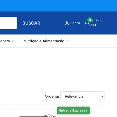
0
Carrinho
BUSCAR
Conta
R$ 0
chers
Nutrição e Alimentação
Ordenar:
Entrega Expressa