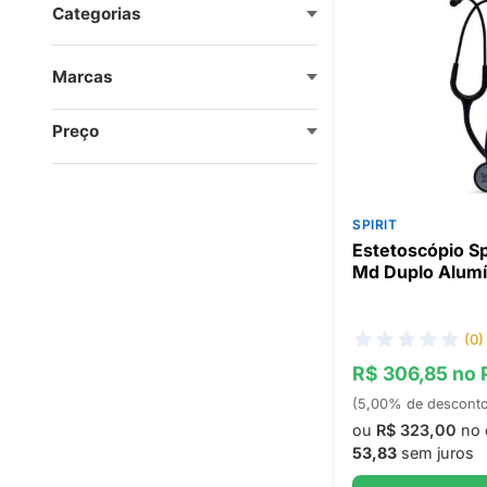
Categorias
Marcas
Preço
SPIRIT
Estetoscópio Spi
Md Duplo Alumí
(0)
R$ 306,85 no 
(5,00% de descont
ou
R$ 323,00
no 
53,83
sem juros