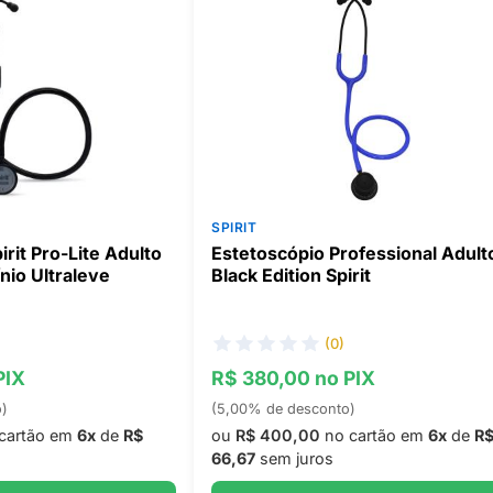
SPIRIT
rit Pro-Lite Adulto
Estetoscópio Professional Adult
nio Ultraleve
Black Edition Spirit
(0)
PIX
R$ 380,00 no PIX
o)
(5,00% de desconto)
cartão em
6x
de
R$
ou
R$ 400,00
no cartão em
6x
de
R
66,67
sem juros