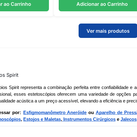
r ao Carrinho
Adicionar ao Carrinho
Ver mais produtos
s Spirit
pios Spirit representa a combinação perfeita entre confiabilidade e
essional, esses estetoscópios oferecem uma variedade de opções pa
alidade acústica a um preço acessível, elevando a eficiência e prec
essar por:
Esfigmomanômetro Aneróide
ou
Aparelho de Pressã
moscópios
,
Estojos e Maletas
,
Instrumentos Cirúrgicos
e
Jalecos