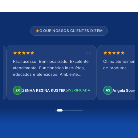
O QUE NOSSOS CLIENTES DIZEM
Nota 5 de 5 estrelas
Nota 5 de 5 es
Fácil acesso. Bem localizado. Excelente
Ótimo atendiment
atendimento. Funcionários instruídos,
de produtos
educados e atenciosos. Ambiente
arejado, espaçoso e confortável.
Perfeito!
ZENHA REGINA KUSTER
Angela Soare
ZR
VERIFICADA
AS