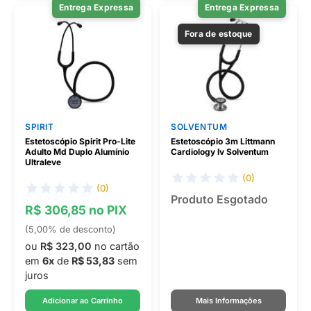
Entrega Expressa
Entrega Expressa
Fora de estoque
SPIRIT
SOLVENTUM
Estetoscópio Spirit Pro-Lite
Estetoscópio 3m Littmann
Adulto Md Duplo Alumínio
Cardiology Iv Solventum
Ultraleve
(0)
(0)
Produto Esgotado
R$ 306,85 no PIX
(5,00% de desconto)
ou
R$ 323,00
no cartão
em
6x
de
R$ 53,83
sem
juros
Adicionar ao Carrinho
Mais Informações