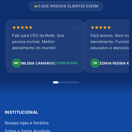
O QUE NOSSOS CLIENTES DIZEM
Nota 5 de 5 estrelas
Nota 5 de 5 estrel
Fabi para CEO da Rede. Que
Fácil acesso. Bem loca
pessoa incrível. Melhor
atendimento. Funcionár
atendimento do mundo!
educados e atencioso
arejado, espaçoso e co
Perfeito!
MILENA CAMARGO
ZENHA REGINA K
MC
VERIFICADA
ZR
INSTITUCIONAL
Nossas lojas e horários
Sobre a Santa Apolônia