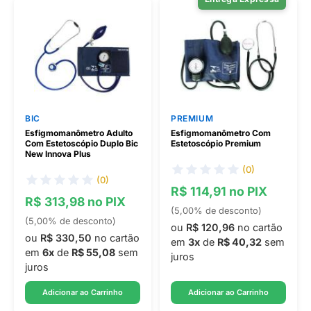
BIC
PREMIUM
Esfigmomanômetro Adulto
Esfigmomanômetro Com
Com Estetoscópio Duplo Bic
Estetoscópio Premium
New Innova Plus
(0)
(0)
R$ 114,91 no PIX
R$ 313,98 no PIX
(5,00% de desconto)
(5,00% de desconto)
ou
R$ 120,96
no cartão
ou
R$ 330,50
no cartão
em
3x
de
R$ 40,32
sem
em
6x
de
R$ 55,08
sem
juros
juros
Adicionar ao Carrinho
Adicionar ao Carrinho