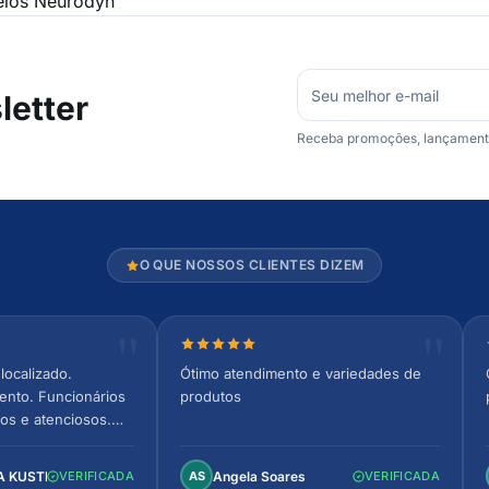
elos Neurodyn
etter
Receba promoções, lançamentos
O QUE NOSSOS CLIENTES DIZEM
relas
Nota 5 de 5 estrelas
localizado.
Ótimo atendimento e variedades de
ento. Funcionários
produtos
os e atenciosos.
 espaçoso e
to!
A KUSTER
Angela Soares
VERIFICADA
AS
VERIFICADA