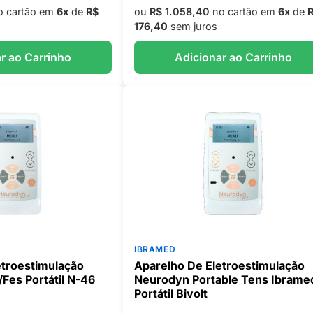
 cartão em
6x
de
R$
ou
R$ 1.058,40
no cartão em
6x
de
176,40
sem juros
r ao Carrinho
Adicionar ao Carrinho
IBRAMED
etroestimulação
Aparelho De Eletroestimulação
Fes Portátil N-46
Neurodyn Portable Tens Ibrame
Portátil Bivolt