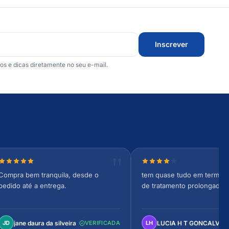
Inscrever
 e dicas diretamente no seu e-mail.
Nota 5 de 5 estrelas
Nota 4 de 5 estrelas
Compra bem tranquila, desde o
tem quase tudo em termos 
pedido até a entrega.
de tratamento prolongado
jane daura da silveira
LUCIA H T GONCALVES
JD
VERIFICADA
LH