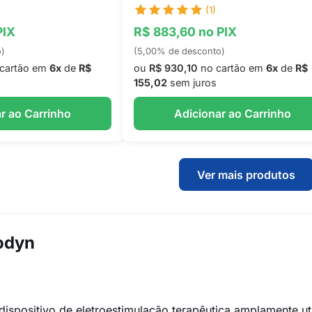
(1)
PIX
R$ 883,60 no PIX
o)
(5,00% de desconto)
cartão em
6x
de
R$
ou
R$ 930,10
no cartão em
6x
de
R$
155,02
sem juros
r ao Carrinho
Adicionar ao Carrinho
Ver mais produtos
odyn
spositivo de eletroestimulação terapêutica amplamente util