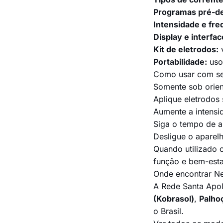
Programas pré-de
Intensidade e fre
Display e interfac
Kit de eletrodos:
v
Portabilidade:
uso 
Como usar com s
Somente sob orient
Aplique eletrodos 
Aumente a intensid
Siga o tempo de a
Desligue o aparel
Quando utilizado 
função e bem-esta
Onde encontrar N
A Rede Santa Apol
(Kobrasol)
,
Palho
o Brasil.