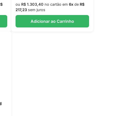
R$
ou
R$ 1.303,40
no cartão em
6x
de
R$
217,23
sem juros
Adicionar ao Carrinho
d