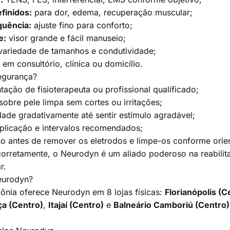
finidos:
para dor, edema, recuperação muscular;
quência:
ajuste fino para conforto;
e:
visor grande e fácil manuseio;
ariedade de tamanhos e condutividade;
em consultório, clínica ou domicílio.
egurança?
ação de fisioterapeuta ou profissional qualificado;
sobre pele limpa sem cortes ou irritações;
ade gradativamente até sentir estímulo agradável;
plicação e intervalos recomendados;
ho antes de remover os eletrodos e limpe-os conforme orie
corretamente, o Neurodyn é um aliado poderoso na reabilit
r.
eurodyn?
ônia oferece Neurodyn em 8 lojas físicas:
Florianópolis (C
ça (Centro)
,
Itajaí (Centro)
e
Balneário Camboriú (Centro)