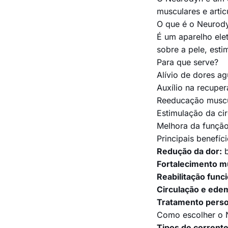
musculares e artic
O que é o Neurod
É um aparelho elet
sobre a pele, esti
Para que serve?
Alívio de dores ag
Auxílio na recuper
Reeducação muscul
Estimulação da ci
Melhora da função
Principais benefíc
Redução da dor:
b
Fortalecimento m
Reabilitação funci
Circulação e ede
Tratamento perso
Como escolher o 
Tipos de corrente