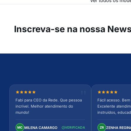
Ver todos os mod
Inscreva-se na
nossa Newsl
Nota 5 de 5 estrelas
Nota 5 de 5 est
Fabi para CEO da Rede. Que pessoa
Fácil acesso. Bem 
incrível. Melhor atendimento do
Excelente atendim
mundo!
instruídos, educad
Ambiente arejado,
confortável. Perfei
MILENA CAMARGO
ZENHA REGIN
MC
VERIFICADA
ZR