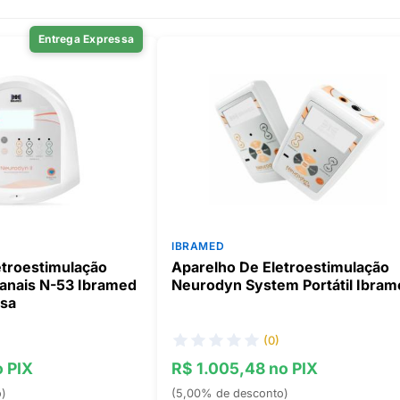
Entrega Expressa
IBRAMED
etroestimulação
Aparelho De Eletroestimulação
Canais N-53 Ibramed
Neurodyn System Portátil Ibram
ssa
(0)
o PIX
R$ 1.005,48 no PIX
o)
(5,00% de desconto)