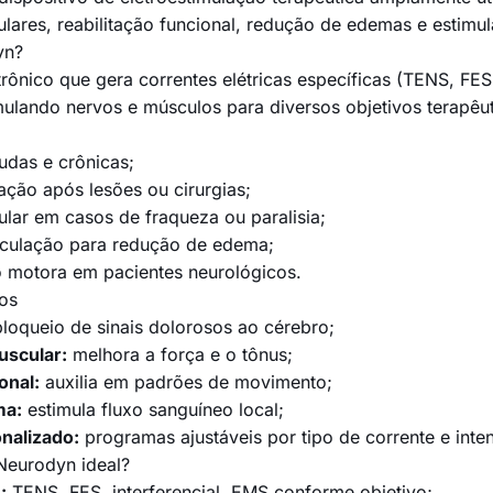
ulares, reabilitação funcional, redução de edemas e estim
yn?
rônico que gera correntes elétricas específicas (TENS, FES,
mulando nervos e músculos para diversos objetivos terapêut
udas e crônicas;
ação após lesões ou cirurgias;
ar em casos de fraqueza ou paralisia;
rculação para redução de edema;
 motora em pacientes neurológicos.
ios
loqueio de sinais dolorosos ao cérebro;
uscular:
melhora a força e o tônus;
onal:
auxilia em padrões de movimento;
ma:
estimula fluxo sanguíneo local;
nalizado:
programas ajustáveis por tipo de corrente e inte
Neurodyn ideal?
:
TENS, FES, interferencial, EMS conforme objetivo;