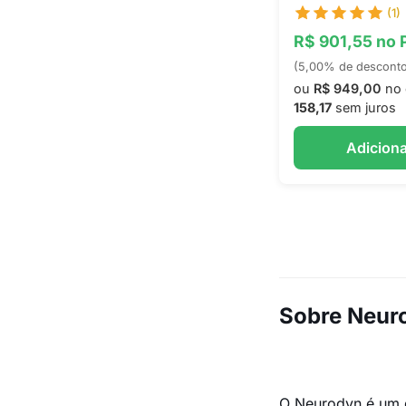
(1)
R$ 901,55 no 
(5,00% de descont
ou
R$ 949,00
no 
158,17
sem juros
Adiciona
Sobre Neur
O Neurodyn é um di