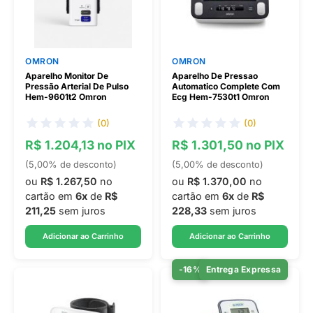
OMRON
OMRON
Aparelho Monitor De
Aparelho De Pressao
Pressão Arterial De Pulso
Automatico Complete Com
Hem-9601t2 Omron
Ecg Hem-7530t1 Omron
(0)
(0)
R$ 1.204,13 no PIX
R$ 1.301,50 no PIX
(5,00% de desconto)
(5,00% de desconto)
ou
R$ 1.267,50
no
ou
R$ 1.370,00
no
cartão em
6x
de
R$
cartão em
6x
de
R$
211,25
sem juros
228,33
sem juros
Adicionar ao Carrinho
Adicionar ao Carrinho
-16%
Entrega Expressa