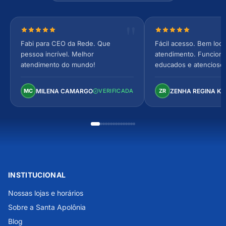
Nota 5 de 5 estrelas
Nota 5 de 5 estrel
Fabi para CEO da Rede. Que
Fácil acesso. Bem loca
pessoa incrível. Melhor
atendimento. Funcionár
atendimento do mundo!
educados e atencioso
arejado, espaçoso e co
Perfeito!
MILENA CAMARGO
ZENHA REGINA K
MC
VERIFICADA
ZR
INSTITUCIONAL
Nossas lojas e horários
Sobre a Santa Apolônia
Blog