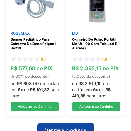
ROSSMAX
MD
Sensor Pediatrico Para
Oxímetro De Pulso Portátil
Oxímetro De Dedo Palpus1
Md Ut-100 Com Tela Lcd E
Sa210
Alarmes
(0)
(0)
R$ 577,60 no PIX
R$ 2.393,15 no PIX
(5,00% de desconto)
(5,00% de desconto)
ou
R$ 608,00
no cartão
ou
R$ 2.519,10
no
em
6x
de
R$ 101,33
sem
cartão em
6x
de
R$
juros
419,85
sem juros
Adicionar ao Carrinho
Adicionar ao Carrinho
Ver mais produtos