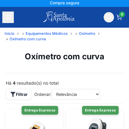
Compra segura
0
Início
Equipamentos Médicos
Oxímetro
Oxímetro com curva
Oxímetro com curva
Há
4
resultado(s) no total
Filtrar
Ordenar:
Entrega Expressa
Entrega Expressa