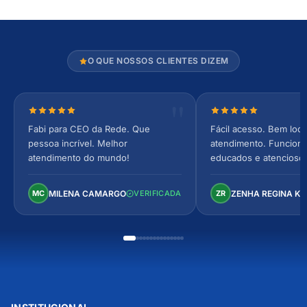
O QUE NOSSOS CLIENTES DIZEM
Nota 5 de 5 estrelas
Nota 5 de 5 estrel
Fabi para CEO da Rede. Que
Fácil acesso. Bem loca
pessoa incrível. Melhor
atendimento. Funcionár
atendimento do mundo!
educados e atencioso
arejado, espaçoso e co
Perfeito!
MILENA CAMARGO
ZENHA REGINA K
MC
VERIFICADA
ZR