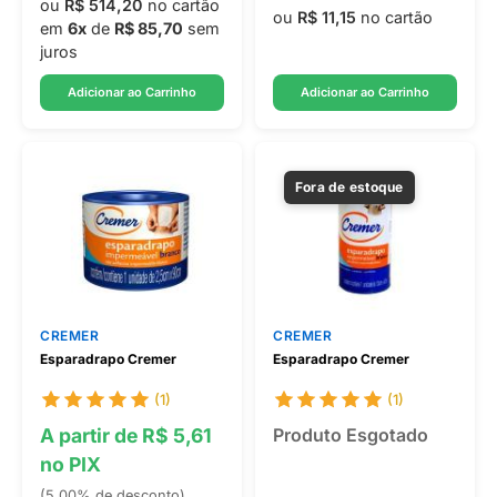
ou
R$ 514,20
no cartão
ou
R$ 11,15
no cartão
em
6x
de
R$ 85,70
sem
juros
Adicionar ao Carrinho
Adicionar ao Carrinho
Fora de estoque
CREMER
CREMER
Esparadrapo Cremer
Esparadrapo Cremer
(1)
(1)
A partir de R$ 5,61
Produto Esgotado
no PIX
(5,00% de desconto)