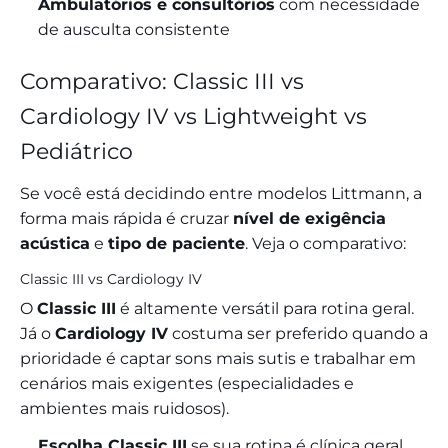
Ambulatórios e consultórios
com necessidade
de ausculta consistente
Comparativo: Classic III vs
Cardiology IV vs Lightweight vs
Pediátrico
Se você está decidindo entre modelos Littmann, a
forma mais rápida é cruzar
nível de exigência
acústica
e
tipo de paciente
. Veja o comparativo:
Classic III vs Cardiology IV
O
Classic III
é altamente versátil para rotina geral.
Já o
Cardiology IV
costuma ser preferido quando a
prioridade é captar sons mais sutis e trabalhar em
cenários mais exigentes (especialidades e
ambientes mais ruidosos).
Escolha Classic III
se sua rotina é clínica geral,