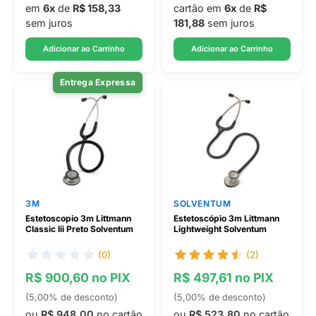
em
6x
de
R$ 158,33
cartão em
6x
de
R$
sem juros
181,88
sem juros
Adicionar ao Carrinho
Adicionar ao Carrinho
Entrega Expressa
3M
SOLVENTUM
Estetoscopio 3m Littmann
Estetoscópio 3m Littmann
Classic Iii Preto Solventum
Lightweight Solventum
(0)
(2)
R$ 900,60 no PIX
R$ 497,61 no PIX
(5,00% de desconto)
(5,00% de desconto)
ou
R$ 948,00
no cartão
ou
R$ 523,80
no cartão