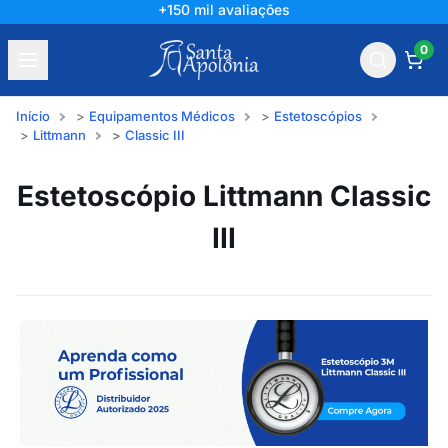
+150 mil avaliações
0
Início
Equipamentos Médicos
Estetoscópios
Littmann
Classic III
Estetoscópio Littmann Classic
III