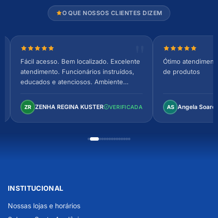
O QUE NOSSOS CLIENTES DIZEM
Nota 5 de 5 estrelas
Nota 5 de 5 es
Fácil acesso. Bem localizado. Excelente
Ótimo atendiment
atendimento. Funcionários instruídos,
de produtos
educados e atenciosos. Ambiente
arejado, espaçoso e confortável.
Perfeito!
ZENHA REGINA KUSTER
Angela Soare
ZR
VERIFICADA
AS
INSTITUCIONAL
Nossas lojas e horários