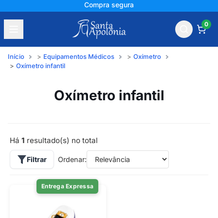
Compra segura
0
Início
Equipamentos Médicos
Oxímetro
Oxímetro infantil
Oxímetro infantil
Há
1
resultado(s) no total
Filtrar
Ordenar:
Entrega Expressa