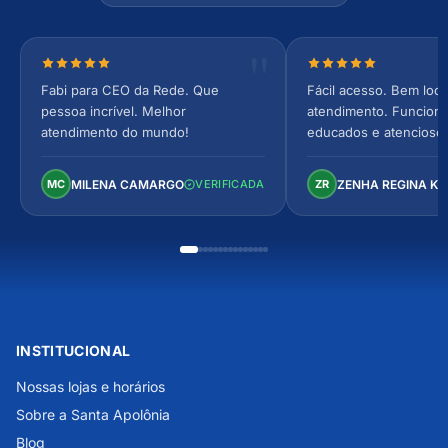
Nota 5 de 5 estrelas
Nota 5 de 5 estrel
Fabi para CEO da Rede. Que
Fácil acesso. Bem loca
pessoa incrível. Melhor
atendimento. Funcionár
atendimento do mundo!
educados e atencioso
arejado, espaçoso e co
Perfeito!
MILENA CAMARGO
ZENHA REGINA K
MC
VERIFICADA
ZR
INSTITUCIONAL
Nossas lojas e horários
Sobre a Santa Apolônia
Blog