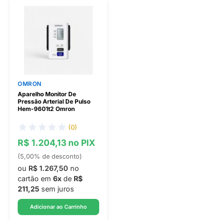
OMRON
Aparelho Monitor De
Pressão Arterial De Pulso
Hem-9601t2 Omron
(0)
R$ 1.204,13 no PIX
(5,00% de desconto)
ou
R$ 1.267,50
no
cartão em
6x
de
R$
211,25
sem juros
Adicionar ao Carrinho